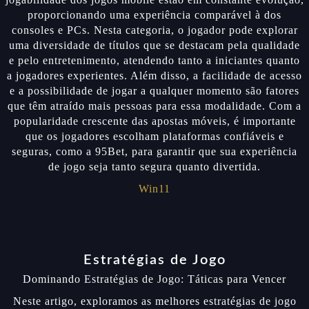
proporcionando uma experiência comparável à dos
consoles e PCs. Nesta categoria, o jogador pode explorar
uma diversidade de títulos que se destacam pela qualidade
e pelo entretenimento, atendendo tanto a iniciantes quanto
a jogadores experientes. Além disso, a facilidade de acesso
e a possibilidade de jogar a qualquer momento são fatores
que têm atraído mais pessoas para essa modalidade. Com a
popularidade crescente das apostas móveis, é importante
que os jogadores escolham plataformas confiáveis e
seguras, como a 95Bet, para garantir que sua experiência
de jogo seja tanto segura quanto divertida.
Win11
Estratégias de Jogo
Dominando Estratégias de Jogo: Táticas para Vencer
Neste artigo, exploramos as melhores estratégias de jogo