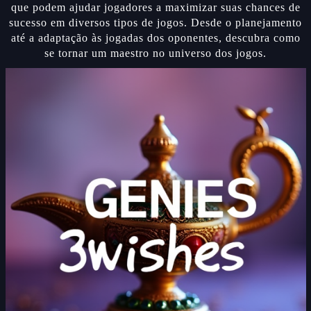
que podem ajudar jogadores a maximizar suas chances de
sucesso em diversos tipos de jogos. Desde o planejamento
até a adaptação às jogadas dos oponentes, descubra como
se tornar um maestro no universo dos jogos.