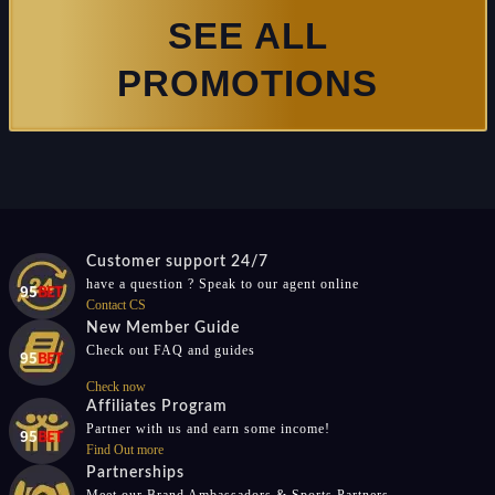
SEE ALL
PROMOTIONS
Customer support 24/7
have a question ? Speak to our agent online
Contact CS
New Member Guide
Check out FAQ and guides
Check now
Affiliates Program
Partner with us and earn some income!
Find Out more
Partnerships
Meet our Brand Ambassadors & Sports Partners