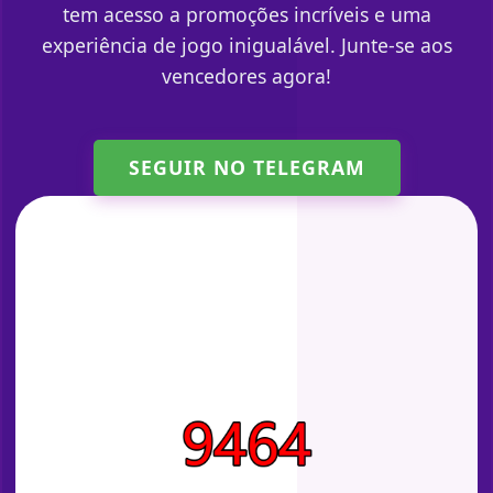
tem acesso a promoções incríveis e uma
experiência de jogo inigualável. Junte-se aos
vencedores agora!
SEGUIR NO TELEGRAM