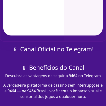
📱 Canal Oficial no Telegram!
📱 Benefícios do Canal
Descubra as vantagens de seguir a 9464 no Telegram
A verdadeira plataforma de cassino sem interrupções é
a 9464 — na 9464 Brasil , você sente o impacto visual e
sensorial dos jogos a qualquer hora.