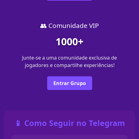
👥 Comunidade VIP
1000+
Junte-se a uma comunidade exclusiva de
jogadores e compartilhe experiências!
Entrar Grupo
📱 Como Seguir no Telegram