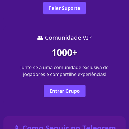
Falar Suporte
👥 Comunidade VIP
1000+
Junte-se a uma comunidade exclusiva de
jogadores e compartilhe experiências!
Entrar Grupo
📱 Como Seguir no Telegram