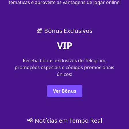
temáticas e aproveite as vantagens de jogar online!
🎁 Bônus Exclusivos
VIP
Receba bônus exclusivos do Telegram,
promoções especiais e códigos promocionais
únicos!
Ver Bônus
📢 Notícias em Tempo Real