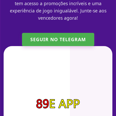
tem acesso a promoções incríveis e uma
experiência de jogo inigualável. Junte-se aos
vencedores agora!
SEGUIR NO TELEGRAM