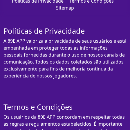
Políticas de Privacidade
Termos e Condições
Sitemap
Políticas de Privacidade
A 89E APP valoriza a privacidade de seus usuários e está
empenhada em proteger todas as informações
pessoais fornecidas durante o uso de nossos canais de
comunicação. Todos os dados coletados são utilizados
exclusivamente para fins de melhoria contínua da
experiência de nossos jogadores.
Termos e Condições
Os usuários da 89E APP concordam em respeitar todas
as regras e regulamentos estabelecidos. É importante