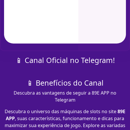
📱 Canal Oficial no Telegram!
📱 Benefícios do Canal
Descubra as vantagens de seguir a 89E APP no
Telegram
Descubra o universo das máquinas de slots no site
89E
APP
, suas características, funcionamento e dicas para
maximizar sua experiência de jogo. Explore as variadas