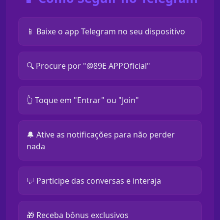
📱 Baixe o app Telegram no seu dispositivo
🔍 Procure por "@89E APPOficial"
👆 Toque em "Entrar" ou "Join"
🔔 Ative as notificações para não perder
nada
💬 Participe das conversas e interaja
🎁 Receba bônus exclusivos