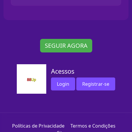
SEGUIR AGORA
Acessos
Login
Registrar-se
Políticas de Privacidade
Termos e Condições