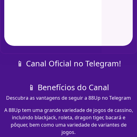
📱 Canal Oficial no Telegram!
📱 Benefícios do Canal
Descubra as vantagens de seguir a 88Up no Telegram
A 88Up tem uma grande variedade de jogos de cassino,
incluindo blackjack, roleta, dragon tiger, bacará e
pôquer, bem como uma variedade de variantes de
jogos.