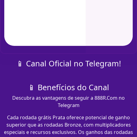
📱 Canal Oficial no Telegram!
📱 Benefícios do Canal
Descubra as vantagens de seguir a 888R.Com no
Telegram
Cada rodada grátis Prata oferece potencial de ganho
superior que as rodadas Bronze, com multiplicadores
especiais e recursos exclusivos. Os ganhos das rodadas