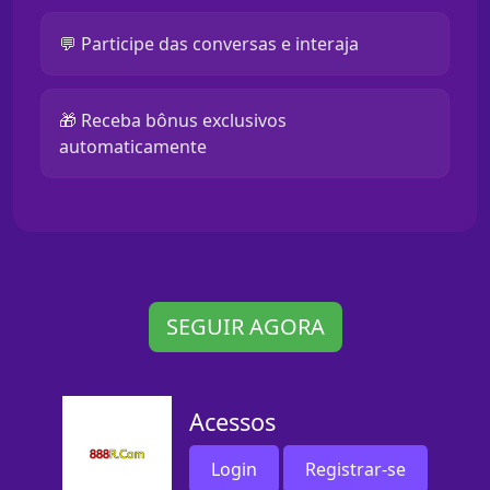
💬 Participe das conversas e interaja
🎁 Receba bônus exclusivos
automaticamente
SEGUIR AGORA
Acessos
Login
Registrar-se