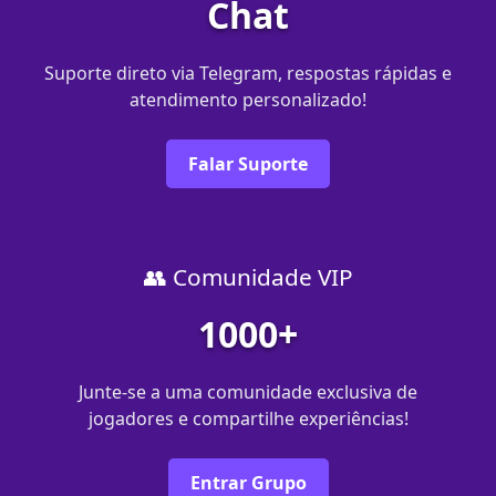
Chat
Suporte direto via Telegram, respostas rápidas e
atendimento personalizado!
Falar Suporte
👥 Comunidade VIP
1000+
Junte-se a uma comunidade exclusiva de
jogadores e compartilhe experiências!
Entrar Grupo