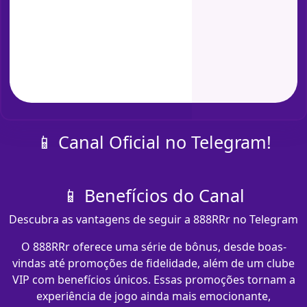
📱 Canal Oficial no Telegram!
📱 Benefícios do Canal
Descubra as vantagens de seguir a 888RRr no Telegram
O 888RRr oferece uma série de bônus, desde boas-
vindas até promoções de fidelidade, além de um clube
VIP com benefícios únicos. Essas promoções tornam a
experiência de jogo ainda mais emocionante,