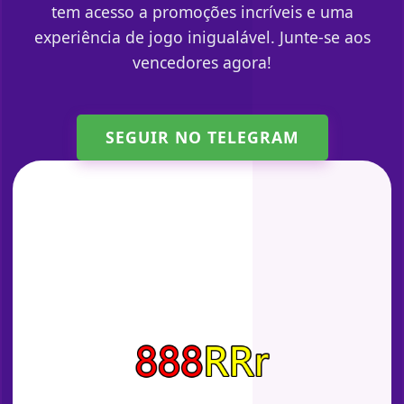
tem acesso a promoções incríveis e uma
experiência de jogo inigualável. Junte-se aos
vencedores agora!
SEGUIR NO TELEGRAM