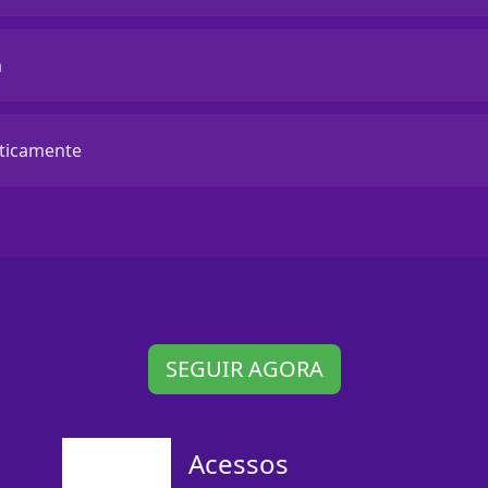
a
aticamente
SEGUIR AGORA
Acessos