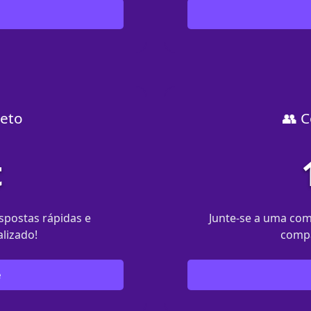
reto
👥 
t
espostas rápidas e
Junte-se a uma com
lizado!
compa
e