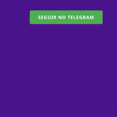
SEGUIR NO TELEGRAM