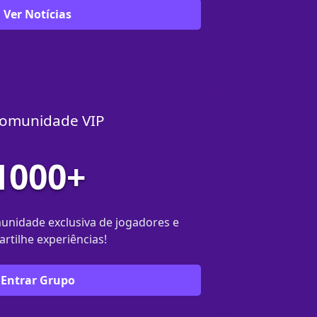
Ver Notícias
Comunidade VIP
1000+
unidade exclusiva de jogadores e
rtilhe experiências!
Entrar Grupo