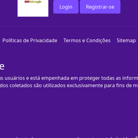
Login
Registrar-se
Políticas de Privacidade
Termos e Condições
Sitemap
de
eus usuários e está empenhada em proteger todas as infor
os coletados são utilizados exclusivamente para fins de m