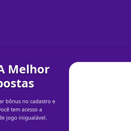
 A Melhor
postas
ar bônus no cadastro e
você tem acesso a
e jogo inigualável.