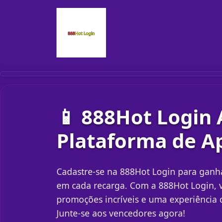
📱 888Hot Login
Plataforma de A
Cadastre-se na 888Hot Login para ganh
em cada recarga. Com a 888Hot Login, 
promoções incríveis e uma experiência d
Junte-se aos vencedores agora!