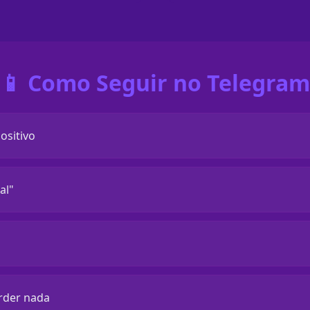
📱 Como Seguir no Telegram
ositivo
al"
erder nada