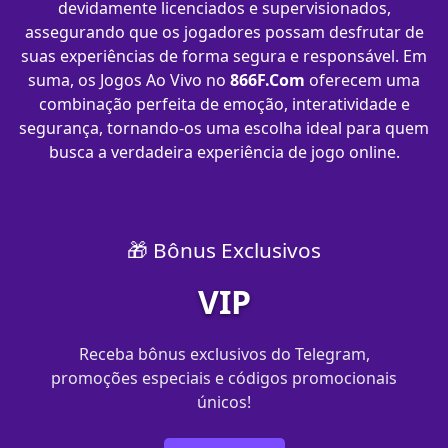
devidamente licenciados e supervisionados,
assegurando que os jogadores possam desfrutar de
suas experiências de forma segura e responsável. Em
suma, os Jogos Ao Vivo no
866F.Com
oferecem uma
combinação perfeita de emoção, interatividade e
segurança, tornando-os uma escolha ideal para quem
busca a verdadeira experiência de jogo online.
🎁 Bônus Exclusivos
VIP
Receba bônus exclusivos do Telegram,
promoções especiais e códigos promocionais
únicos!