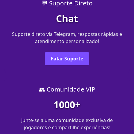
💬 Suporte Direto
Chat
Suporte direto via Telegram, respostas rápidas e
atendimento personalizado!
Falar Suporte
👥 Comunidade VIP
1000+
Junte-se a uma comunidade exclusiva de
jogadores e compartilhe experiências!