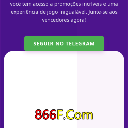
você tem acesso a promoções incríveis e uma
experiência de jogo inigualável. Junte-se aos
vencedores agora!
SEGUIR NO TELEGRAM