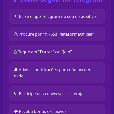
📱 Baixe o app Telegram no seu dispositivo
🔍 Procure por "@7SSs PlataformaOficial"
👆 Toque em "Entrar" ou "Join"
🔔 Ative as notificações para não perder
nada
💬 Participe das conversas e interaja
🎁 Receba bônus exclusivos