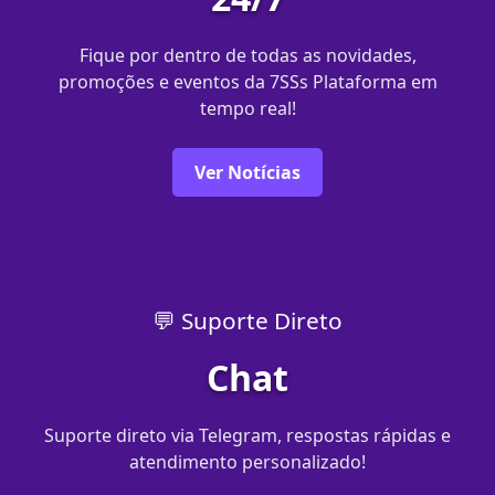
Fique por dentro de todas as novidades,
promoções e eventos da 7SSs Plataforma em
tempo real!
Ver Notícias
💬 Suporte Direto
Chat
Suporte direto via Telegram, respostas rápidas e
atendimento personalizado!