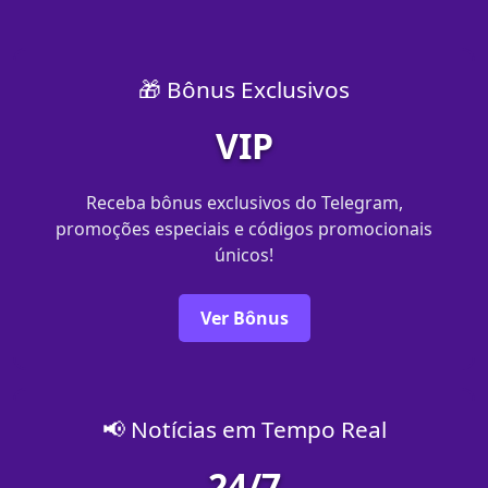
🎁 Bônus Exclusivos
VIP
Receba bônus exclusivos do Telegram,
promoções especiais e códigos promocionais
únicos!
Ver Bônus
📢 Notícias em Tempo Real
24/7