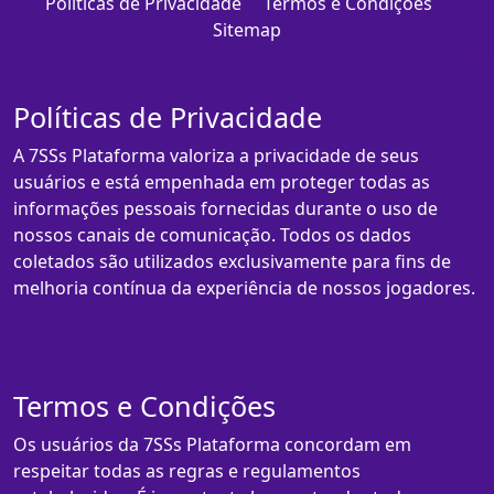
Políticas de Privacidade
Termos e Condições
Sitemap
Políticas de Privacidade
A 7SSs Plataforma valoriza a privacidade de seus
usuários e está empenhada em proteger todas as
informações pessoais fornecidas durante o uso de
nossos canais de comunicação. Todos os dados
coletados são utilizados exclusivamente para fins de
melhoria contínua da experiência de nossos jogadores.
Termos e Condições
Os usuários da 7SSs Plataforma concordam em
respeitar todas as regras e regulamentos