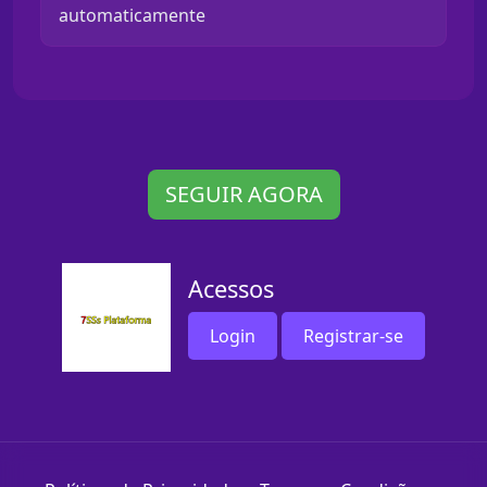
automaticamente
SEGUIR AGORA
Acessos
Login
Registrar-se