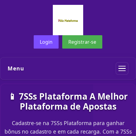
Login
Registrar-se
Menu
📱 7SSs Plataforma A Melhor
Plataforma de Apostas
Cadastre-se na 7SSs Plataforma para ganhar
bônus no cadastro e em cada recarga. Com a 7SSs