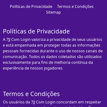
Políticas de Privacidade
Termos e Condições
Sitemap
Políticas de Privacidade
A 7JJ Com Login valoriza a privacidade de seus usuários
e está empenhada em proteger todas as informações
pessoais fornecidas durante o uso de nossos canais de
comunicação. Todos os dados coletados são utilizados
exclusivamente para fins de melhoria contínua da
experiência de nossos jogadores.
Termos e Condições
Os usuários da 7JJ Com Login concordam em respeitar