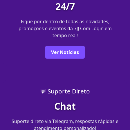
24/7
Fique por dentro de todas as novidades,
promoções e eventos da 7JJ Com Login em
tempo real!
Ver Notícias
💬 Suporte Direto
Chat
Suporte direto via Telegram, respostas rápidas e
atendimento personalizado!