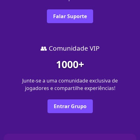
Falar Suporte
👥 Comunidade VIP
1000+
Junte-se a uma comunidade exclusiva de
jogadores e compartilhe experiências!
Entrar Grupo