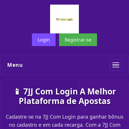
Login
Registrar-se
Menu
📱 7JJ Com Login A Melhor
Plataforma de Apostas
Cadastre-se na 7JJ Com Login para ganhar bônus
no cadastro e em cada recarga. Com a 7JJ Com