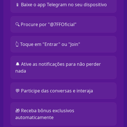
📱 Baixe o app Telegram no seu dispositivo
🔍 Procure por "@7FFOficial"
👆 Toque em "Entrar" ou "Join"
🔔 Ative as notificações para não perder
nada
💬 Participe das conversas e interaja
🎁 Receba bônus exclusivos
automaticamente