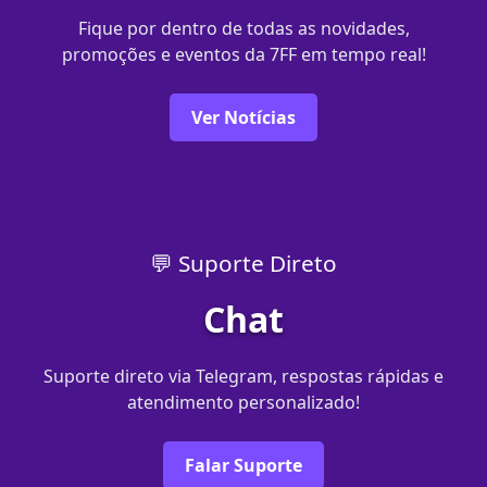
Fique por dentro de todas as novidades,
promoções e eventos da 7FF em tempo real!
Ver Notícias
💬 Suporte Direto
Chat
Suporte direto via Telegram, respostas rápidas e
atendimento personalizado!
Falar Suporte