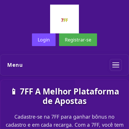
Login
Registrar-se
Menu
📱 7FF A Melhor Plataforma
de Apostas
Cadastre-se na 7FF para ganhar bônus no
cadastro e em cada recarga. Com a 7FF, você tem