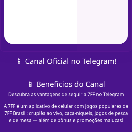
📱 Canal Oficial no Telegram!
📱 Benefícios do Canal
Descubra as vantagens de seguir a 7FF no Telegram
A 7FF é um aplicativo de celular com jogos populares da
7FF Brasil : crupiês ao vivo, caça-níqueis, jogos de pesca
e de mesa — além de bônus e promoções malucas!