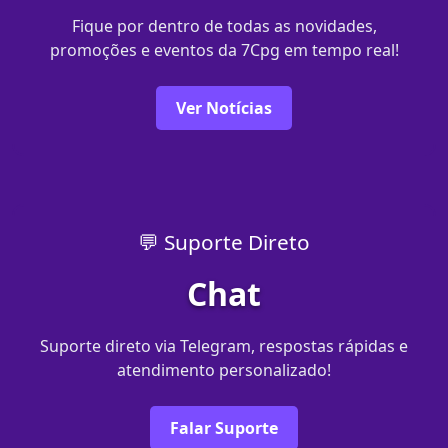
Fique por dentro de todas as novidades,
promoções e eventos da 7Cpg em tempo real!
Ver Notícias
💬 Suporte Direto
Chat
Suporte direto via Telegram, respostas rápidas e
atendimento personalizado!
Falar Suporte