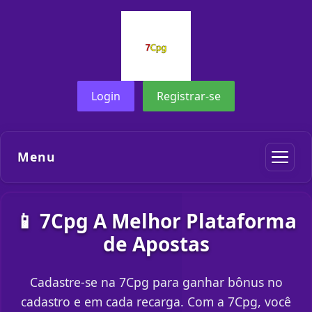
Login
Registrar-se
Menu
📱 7Cpg A Melhor Plataforma
de Apostas
Cadastre-se na 7Cpg para ganhar bônus no
cadastro e em cada recarga. Com a 7Cpg, você