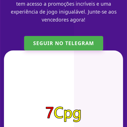
tem acesso a promoções incríveis e uma
experiência de jogo inigualável. Junte-se aos
vencedores agora!
SEGUIR NO TELEGRAM