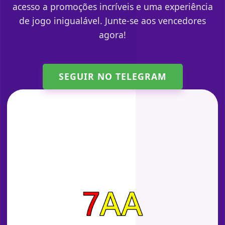
acesso a promoções incríveis e uma experiência
de jogo inigualável. Junte-se aos vencedores
agora!
SEGUIR NO TELEGRAM