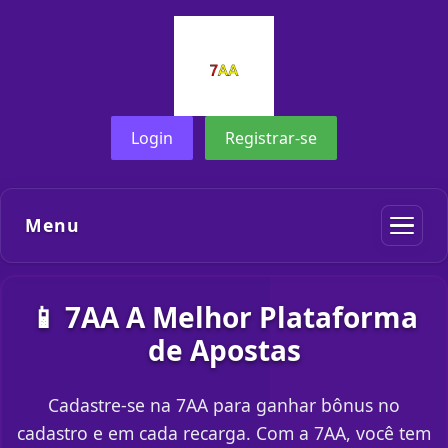
Login
Registrar-se
Menu
📱 7AA A Melhor Plataforma
de Apostas
Cadastre-se na 7AA para ganhar bônus no
cadastro e em cada recarga. Com a 7AA, você tem