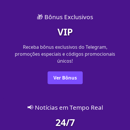
🎁 Bônus Exclusivos
VIP
Receba bônus exclusivos do Telegram,
promoções especiais e códigos promocionais
únicos!
Ver Bônus
📢 Notícias em Tempo Real
24/7