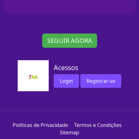
SEGUIR AGORA
Acessos
Login
Registrar-se
Políticas de Privacidade
Termos e Condições
Sitemap