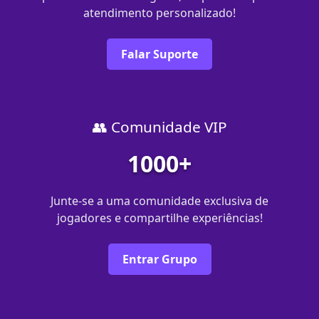
atendimento personalizado!
Falar Suporte
👥 Comunidade VIP
1000+
Junte-se a uma comunidade exclusiva de
jogadores e compartilhe experiências!
Entrar Grupo