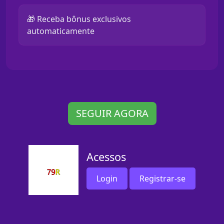
🎁 Receba bônus exclusivos
automaticamente
SEGUIR AGORA
Acessos
Login
Registrar-se