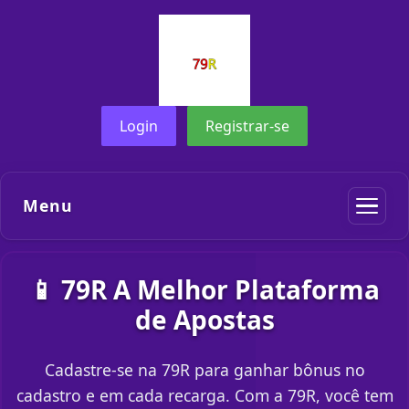
Login
Registrar-se
Menu
📱 79R A Melhor Plataforma
de Apostas
Cadastre-se na 79R para ganhar bônus no
cadastro e em cada recarga. Com a 79R, você tem