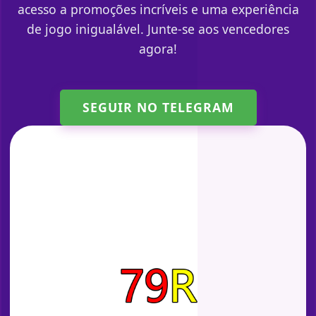
acesso a promoções incríveis e uma experiência
de jogo inigualável. Junte-se aos vencedores
agora!
SEGUIR NO TELEGRAM