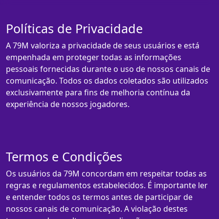
Políticas de Privacidade
A 79M valoriza a privacidade de seus usuários e está
empenhada em proteger todas as informações
pessoais fornecidas durante o uso de nossos canais de
comunicação. Todos os dados coletados são utilizados
exclusivamente para fins de melhoria contínua da
experiência de nossos jogadores.
Termos e Condições
Os usuários da 79M concordam em respeitar todas as
regras e regulamentos estabelecidos. É importante ler
e entender todos os termos antes de participar de
nossos canais de comunicação. A violação destes