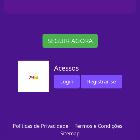
SEGUIR AGORA
Acessos
Login
Registrar-se
Políticas de Privacidade
Termos e Condições
Sitemap