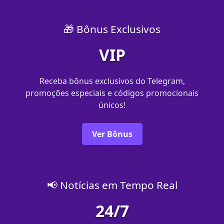
🎁 Bônus Exclusivos
VIP
Receba bônus exclusivos do Telegram,
promoções especiais e códigos promocionais
únicos!
Ver Bônus
📢 Notícias em Tempo Real
24/7