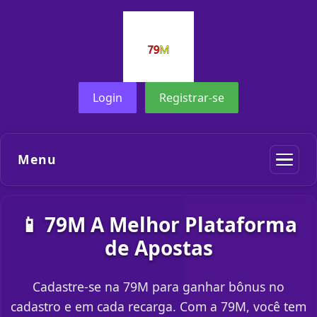
Login
Registrar-se
Menu
📱 79M A Melhor Plataforma
de Apostas
Cadastre-se na 79M para ganhar bônus no
cadastro e em cada recarga. Com a 79M, você tem