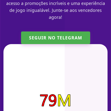
acesso a promoções incríveis e uma experiência
de jogo inigualável. Junte-se aos vencedores
agora!
SEGUIR NO TELEGRAM