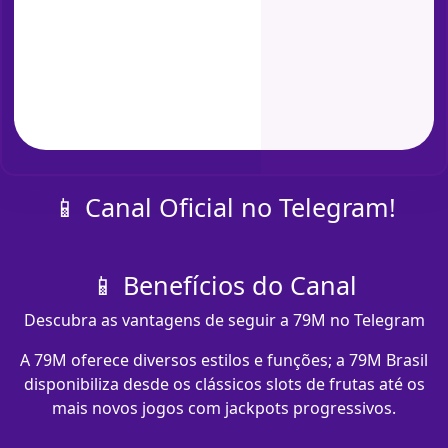
📱 Canal Oficial no Telegram!
📱 Benefícios do Canal
Descubra as vantagens de seguir a 79M no Telegram
A 79M oferece diversos estilos e funções; a 79M Brasil
disponibiliza desde os clássicos slots de frutas até os
mais novos jogos com jackpots progressivos.