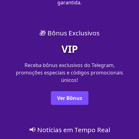
garantida.
🎁 Bônus Exclusivos
VIP
Receba bônus exclusivos do Telegram,
promoções especiais e códigos promocionais
únicos!
Ver Bônus
📢 Notícias em Tempo Real