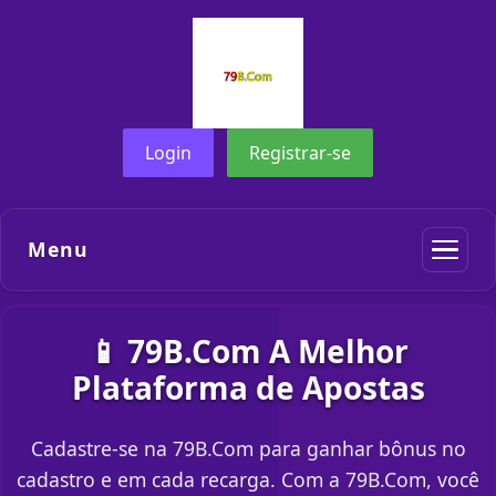
Login
Registrar-se
Menu
📱 79B.Com A Melhor
Plataforma de Apostas
Cadastre-se na 79B.Com para ganhar bônus no
cadastro e em cada recarga. Com a 79B.Com, você