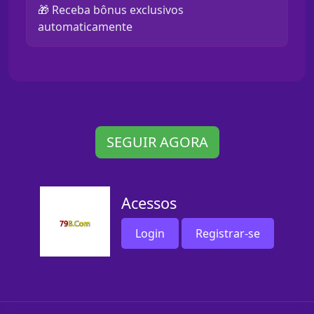
🎁 Receba bônus exclusivos
automaticamente
SEGUIR AGORA
Acessos
Login
Registrar-se