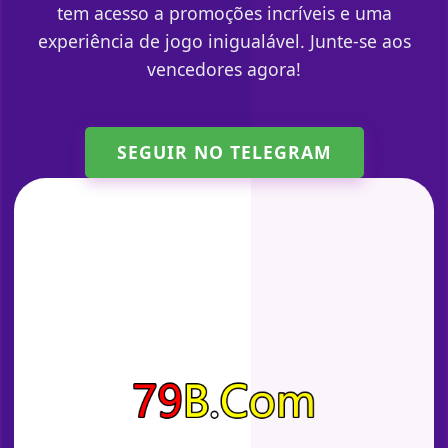
tem acesso a promoções incríveis e uma
experiência de jogo inigualável. Junte-se aos
vencedores agora!
SEGUIR NO TELEGRAM