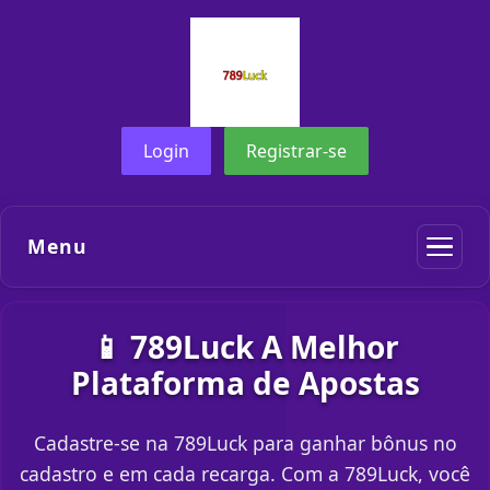
Login
Registrar-se
Menu
📱 789Luck A Melhor
Plataforma de Apostas
Cadastre-se na 789Luck para ganhar bônus no
cadastro e em cada recarga. Com a 789Luck, você