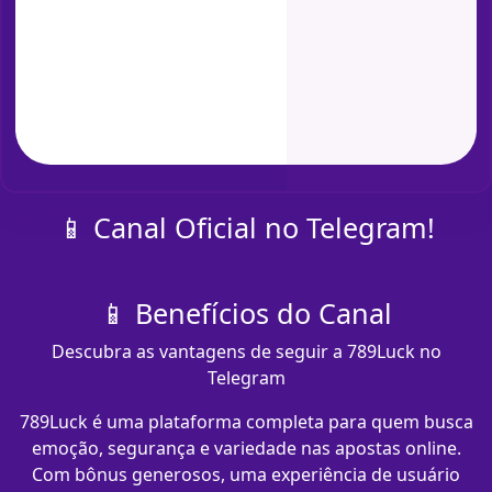
📱 Canal Oficial no Telegram!
📱 Benefícios do Canal
Descubra as vantagens de seguir a 789Luck no
Telegram
789Luck é uma plataforma completa para quem busca
emoção, segurança e variedade nas apostas online.
Com bônus generosos, uma experiência de usuário