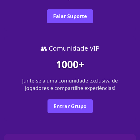
Falar Suporte
👥 Comunidade VIP
1000+
Junte-se a uma comunidade exclusiva de
jogadores e compartilhe experiências!
Entrar Grupo