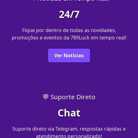
24/7
Fique por dentro de todas as novidades,
promoções e eventos da 789Luck em tempo real!
Ver Notícias
💬 Suporte Direto
Chat
Suporte direto via Telegram, respostas rápidas e
atendimento personalizado!