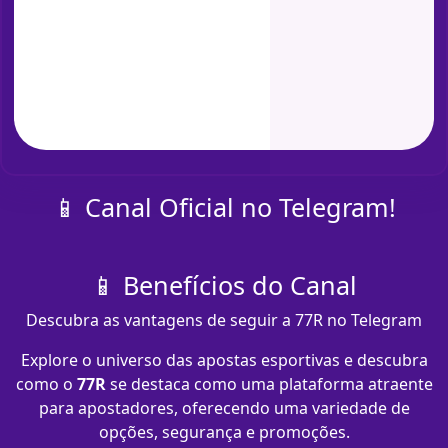
📱 Canal Oficial no Telegram!
📱 Benefícios do Canal
Descubra as vantagens de seguir a 77R no Telegram
Explore o universo das apostas esportivas e descubra
como o
77R
se destaca como uma plataforma atraente
para apostadores, oferecendo uma variedade de
opções, segurança e promoções.