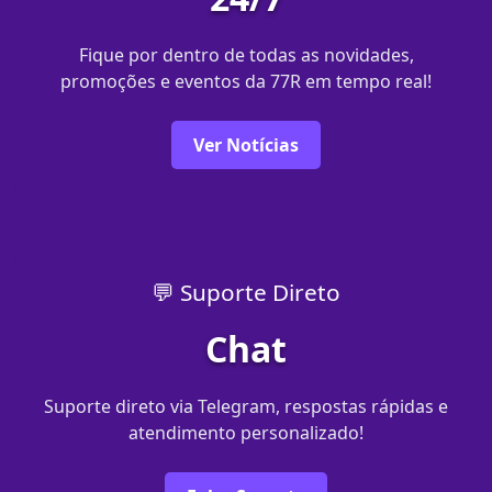
Fique por dentro de todas as novidades,
promoções e eventos da 77R em tempo real!
Ver Notícias
💬 Suporte Direto
Chat
Suporte direto via Telegram, respostas rápidas e
atendimento personalizado!