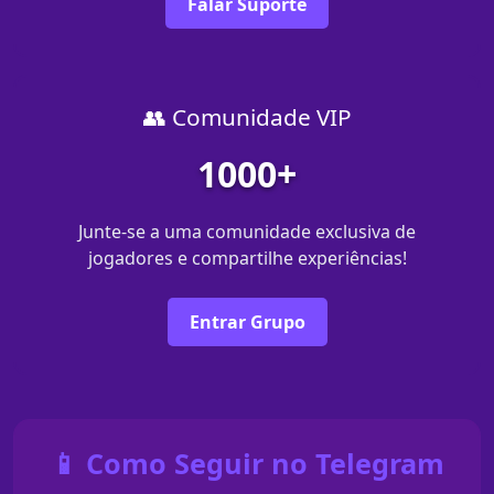
Falar Suporte
👥 Comunidade VIP
1000+
Junte-se a uma comunidade exclusiva de
jogadores e compartilhe experiências!
Entrar Grupo
📱 Como Seguir no Telegram