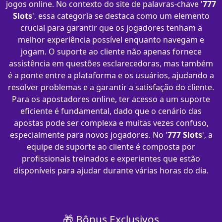
jogos online. No contexto do site de palavras-chave '
777
Slots
', essa categoria se destaca como um elemento
crucial para garantir que os jogadores tenham a
melhor experiência possível enquanto navegam e
jogam. O suporte ao cliente não apenas fornece
assistência em questões esclarecedoras, mas também
é a ponte entre a plataforma e os usuários, ajudando a
resolver problemas e a garantir a satisfação do cliente.
Para os apostadores online, ter acesso a um suporte
eficiente é fundamental, dado que o cenário das
apostas pode ser complexa e muitas vezes confuso,
especialmente para novos jogadores. No '
777 Slots
', a
equipe de suporte ao cliente é composta por
profissionais treinados e experientes que estão
disponíveis para ajudar durante várias horas do dia.
🎁 Bônus Exclusivos