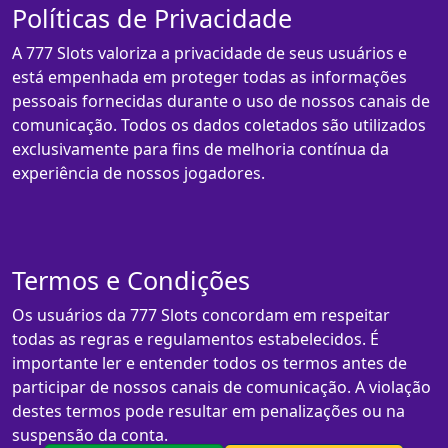
Políticas de Privacidade
A 777 Slots valoriza a privacidade de seus usuários e
está empenhada em proteger todas as informações
pessoais fornecidas durante o uso de nossos canais de
comunicação. Todos os dados coletados são utilizados
exclusivamente para fins de melhoria contínua da
experiência de nossos jogadores.
Termos e Condições
Os usuários da 777 Slots concordam em respeitar
todas as regras e regulamentos estabelecidos. É
importante ler e entender todos os termos antes de
participar de nossos canais de comunicação. A violação
destes termos pode resultar em penalizações ou na
suspensão da conta.