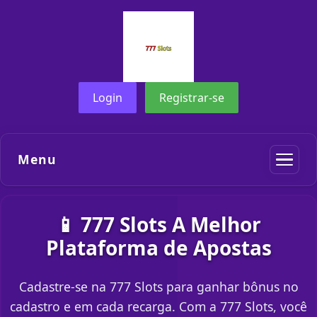
Login
Registrar-se
Menu
📱 777 Slots A Melhor
Plataforma de Apostas
Cadastre-se na 777 Slots para ganhar bônus no
cadastro e em cada recarga. Com a 777 Slots, você