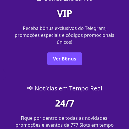
VIP
Receba bônus exclusivos do Telegram,
promoções especiais e códigos promocionais
únicos!
Ver Bônus
📢 Notícias em Tempo Real
24/7
Fique por dentro de todas as novidades,
promoções e eventos da 777 Slots em tempo