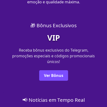
emoção e qualidade máxima.
🎁 Bônus Exclusivos
VIP
Receba bônus exclusivos do Telegram,
promoções especiais e códigos promocionais
únicos!
Ver Bônus
📢 Notícias em Tempo Real