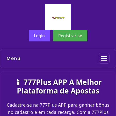
Login
Registrar-se
Menu
📱 777Plus APP A Melhor
Plataforma de Apostas
Cadastre-se na 777Plus APP para ganhar bônus
no cadastro e em cada recarga. Com a 777Plus