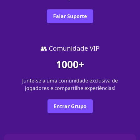
Falar Suporte
👥 Comunidade VIP
1000+
Junte-se a uma comunidade exclusiva de
jogadores e compartilhe experiências!
Entrar Grupo