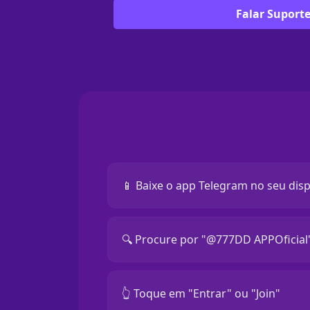
Falar Suport
📱 Baixe o app Telegram no seu disp
🔍 Procure por "@777DD APPOficial
👆 Toque em "Entrar" ou "Join"