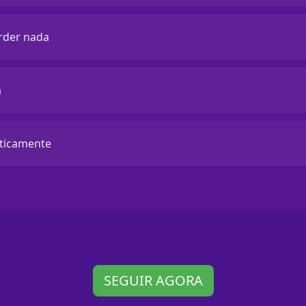
erder nada
a
aticamente
SEGUIR AGORA