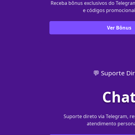
Receba bônus exclusivos do Telegra
e códigos promocionai
Ver Bônus
💬 Suporte Di
Cha
Suporte direto via Telegram, r
atendimento persona