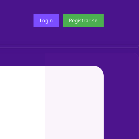
Login
Registrar-se