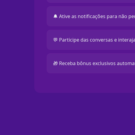
🔔 Ative as notificações para não p
💬 Participe das conversas e interaj
🎁 Receba bônus exclusivos autom