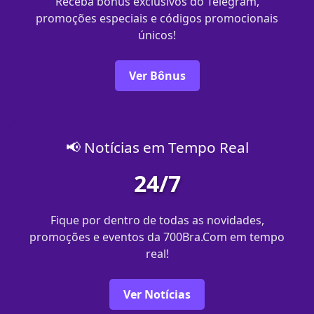
Receba bônus exclusivos do Telegram,
promoções especiais e códigos promocionais
únicos!
Ver Bônus
📢 Notícias em Tempo Real
24/7
Fique por dentro de todas as novidades,
promoções e eventos da 700Bra.Com em tempo
real!
Ver Notícias