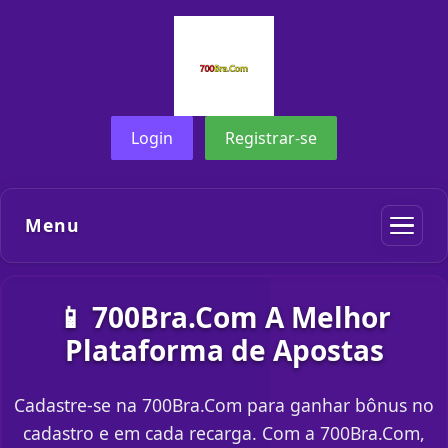
Login
Registrar-se
Menu
📱 700Bra.Com A Melhor
Plataforma de Apostas
Cadastre-se na 700Bra.Com para ganhar bônus no
cadastro e em cada recarga. Com a 700Bra.Com,