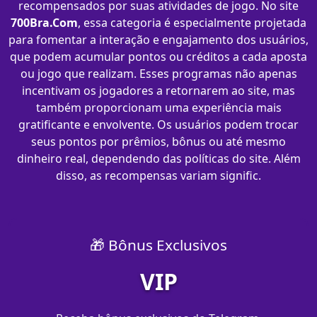
recompensados por suas atividades de jogo. No site
700Bra.Com
, essa categoria é especialmente projetada
para fomentar a interação e engajamento dos usuários,
que podem acumular pontos ou créditos a cada aposta
ou jogo que realizam. Esses programas não apenas
incentivam os jogadores a retornarem ao site, mas
também proporcionam uma experiência mais
gratificante e envolvente. Os usuários podem trocar
seus pontos por prêmios, bônus ou até mesmo
dinheiro real, dependendo das políticas do site. Além
disso, as recompensas variam signific.
🎁 Bônus Exclusivos
VIP