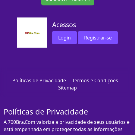
Acessos
Login
Registrar-se
Políticas de Privacidade
Termos e Condições
Sitemap
Políticas de Privacidade
A 700Bra.Com valoriza a privacidade de seus usuários e
está empenhada em proteger todas as informações