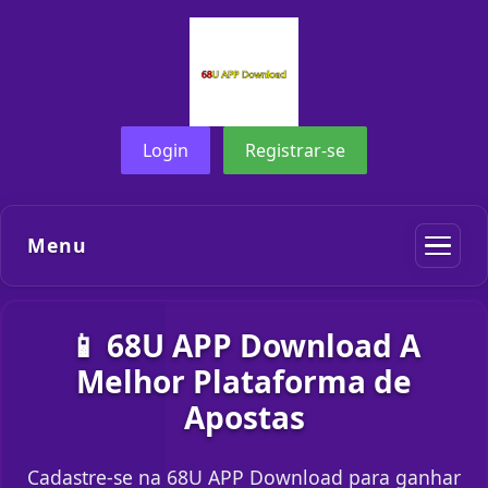
Login
Registrar-se
Menu
📱 68U APP Download A
Melhor Plataforma de
Apostas
Cadastre-se na 68U APP Download para ganhar