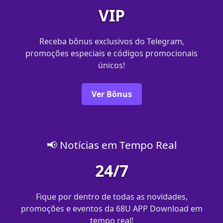
VIP
Receba bônus exclusivos do Telegram,
promoções especiais e códigos promocionais
únicos!
Ver Bônus
📢 Notícias em Tempo Real
24/7
Fique por dentro de todas as novidades,
promoções e eventos da 68U APP Download em
tempo real!