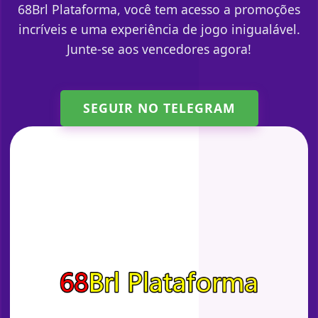
68Brl Plataforma, você tem acesso a promoções
incríveis e uma experiência de jogo inigualável.
Junte-se aos vencedores agora!
SEGUIR NO TELEGRAM