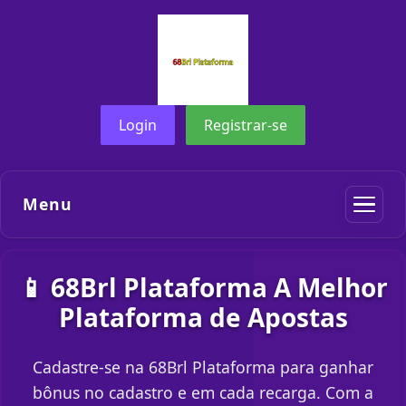
Login
Registrar-se
Menu
📱 68Brl Plataforma A Melhor
Plataforma de Apostas
Cadastre-se na 68Brl Plataforma para ganhar
bônus no cadastro e em cada recarga. Com a