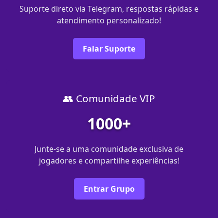
Suporte direto via Telegram, respostas rápidas e
atendimento personalizado!
Falar Suporte
👥 Comunidade VIP
1000+
Junte-se a uma comunidade exclusiva de
jogadores e compartilhe experiências!
Entrar Grupo