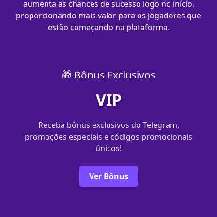
aumenta as chances de sucesso logo no início,
proporcionando mais valor para os jogadores que
estão começando na plataforma.
🎁 Bônus Exclusivos
VIP
Receba bônus exclusivos do Telegram,
promoções especiais e códigos promocionais
únicos!
Ver Bônus