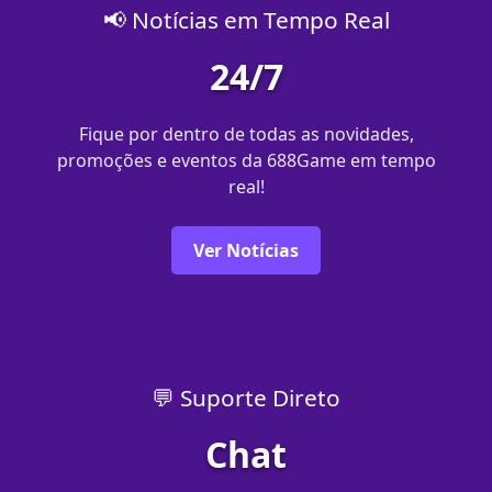
📢 Notícias em Tempo Real
24/7
Fique por dentro de todas as novidades,
promoções e eventos da 688Game em tempo
real!
Ver Notícias
💬 Suporte Direto
Chat