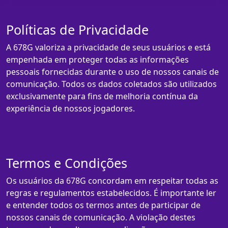
Políticas de Privacidade
A 678G valoriza a privacidade de seus usuários e está
empenhada em proteger todas as informações
pessoais fornecidas durante o uso de nossos canais de
comunicação. Todos os dados coletados são utilizados
exclusivamente para fins de melhoria contínua da
experiência de nossos jogadores.
Termos e Condições
Os usuários da 678G concordam em respeitar todas as
regras e regulamentos estabelecidos. É importante ler
e entender todos os termos antes de participar de
nossos canais de comunicação. A violação destes