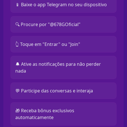
📱 Baixe o app Telegram no seu dispositivo
🔍 Procure por "@678GOficial"
👆 Toque em "Entrar" ou "Join"
🔔 Ative as notificações para não perder
nada
💬 Participe das conversas e interaja
🎁 Receba bônus exclusivos
automaticamente