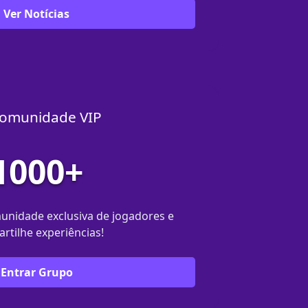
Ver Notícias
Comunidade VIP
1000+
unidade exclusiva de jogadores e
rtilhe experiências!
Entrar Grupo