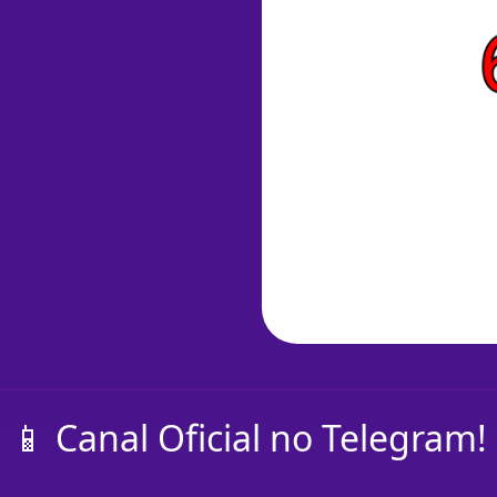
📱 Canal Oficial no Telegram!