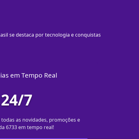
sil se destaca por tecnologia e conquistas
cias em Tempo Real
24/7
e todas as novidades, promoções e
da 6733 em tempo real!