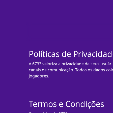
Políticas de Privacida
A 6733 valoriza a privacidade de seus usuá
canais de comunicação. Todos os dados cole
jogadores.
Termos e Condições