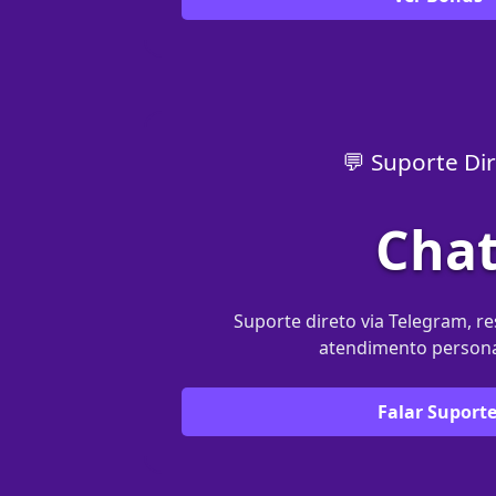
💬 Suporte Di
Cha
Suporte direto via Telegram, r
atendimento persona
Falar Suport