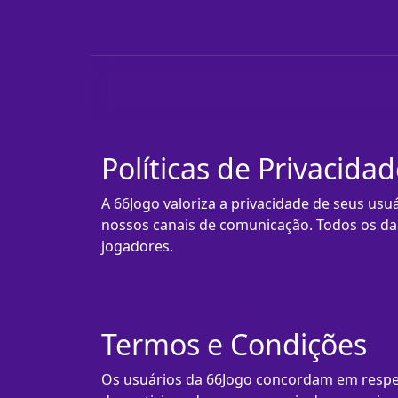
Políticas de Privacida
A 66Jogo valoriza a privacidade de seus us
nossos canais de comunicação. Todos os dad
jogadores.
Termos e Condições
Os usuários da 66Jogo concordam em respeit