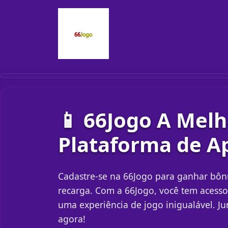
📱 66Jogo A Melh
Plataforma de A
Cadastre-se na 66Jogo para ganhar bôn
recarga. Com a 66Jogo, você tem acesso
uma experiência de jogo inigualável. J
agora!