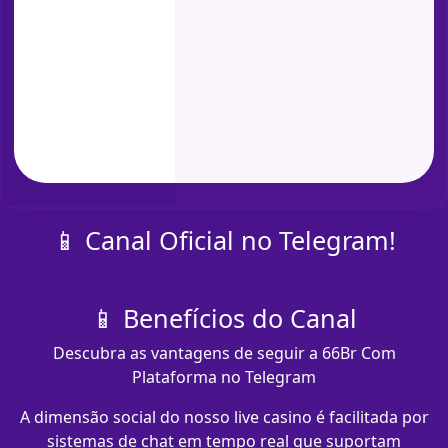
📱 Canal Oficial no Telegram!
📱 Benefícios do Canal
Descubra as vantagens de seguir a 66Br Com
Plataforma no Telegram
A dimensão social do nosso live casino é facilitada por
sistemas de chat em tempo real que suportam