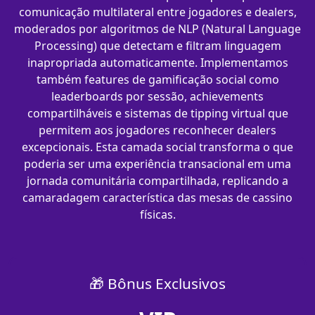
comunicação multilateral entre jogadores e dealers,
moderados por algoritmos de NLP (Natural Language
Processing) que detectam e filtram linguagem
inapropriada automaticamente. Implementamos
também features de gamificação social como
leaderboards por sessão, achievements
compartilháveis e sistemas de tipping virtual que
permitem aos jogadores reconhecer dealers
excepcionais. Esta camada social transforma o que
poderia ser uma experiência transacional em uma
jornada comunitária compartilhada, replicando a
camaradagem característica das mesas de cassino
físicas.
🎁 Bônus Exclusivos