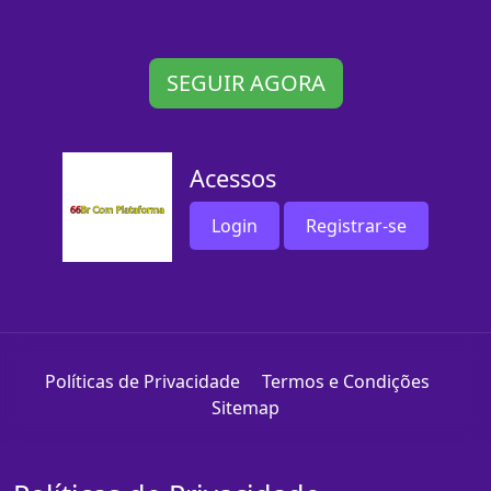
SEGUIR AGORA
Acessos
Login
Registrar-se
Políticas de Privacidade
Termos e Condições
Sitemap