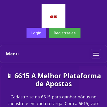
Login
Registrar-se
Menu
📱 6615 A Melhor Plataforma
de Apostas
Cadastre-se na 6615 para ganhar bônus no
cadastro e em cada recarga. Com a 6615, você