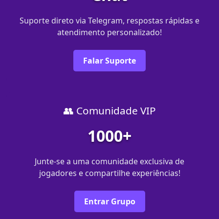
Suporte direto via Telegram, respostas rápidas e
atendimento personalizado!
Falar Suporte
👥 Comunidade VIP
1000+
Junte-se a uma comunidade exclusiva de
jogadores e compartilhe experiências!
Entrar Grupo