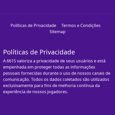
Políticas de Privacidade
Termos e Condições
Sitemap
Políticas de Privacidade
A 6615 valoriza a privacidade de seus usuários e está
empenhada em proteger todas as informações
pessoais fornecidas durante o uso de nossos canais de
comunicação. Todos os dados coletados são utilizados
exclusivamente para fins de melhoria contínua da
experiência de nossos jogadores.