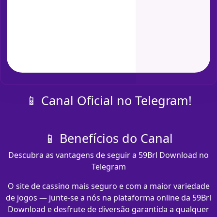
📱 Canal Oficial no Telegram!
📱 Benefícios do Canal
Descubra as vantagens de seguir a 59Brl Download no
Telegram
O site de cassino mais seguro e com a maior variedade
de jogos — junte-se a nós na plataforma online da 59Brl
Download e desfrute de diversão garantida a qualquer