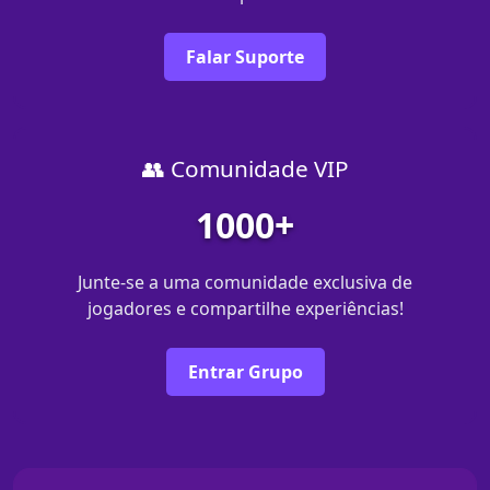
Falar Suporte
👥 Comunidade VIP
1000+
Junte-se a uma comunidade exclusiva de
jogadores e compartilhe experiências!
Entrar Grupo