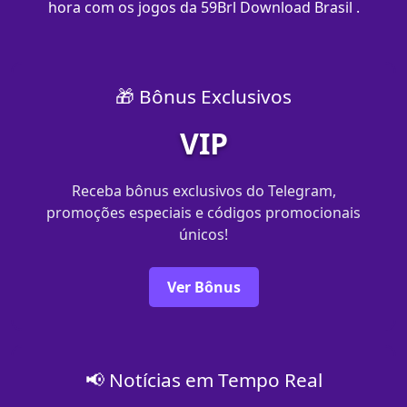
hora com os jogos da 59Brl Download Brasil .
🎁 Bônus Exclusivos
VIP
Receba bônus exclusivos do Telegram,
promoções especiais e códigos promocionais
únicos!
Ver Bônus
📢 Notícias em Tempo Real