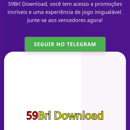
59Brl Download, você tem acesso a promoções
incríveis e uma experiência de jogo inigualável.
Junte-se aos vencedores agora!
SEGUIR NO TELEGRAM