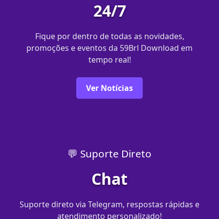
24/7
Fique por dentro de todas as novidades,
promoções e eventos da 59Brl Download em
tempo real!
Ver Notícias
💬 Suporte Direto
Chat
Suporte direto via Telegram, respostas rápidas e
atendimento personalizado!