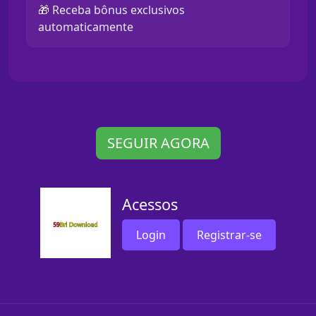
🎁 Receba bônus exclusivos
automaticamente
SEGUIR AGORA
Acessos
Login
Registrar-se