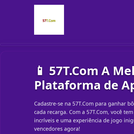
📱 57T.Com A Me
Plataforma de A
Cadastre-se na 57T.Com para ganhar bô
cada recarga. Com a 57T.Com, você tem
incríveis e uma experiência de jogo inig
vencedores agora!