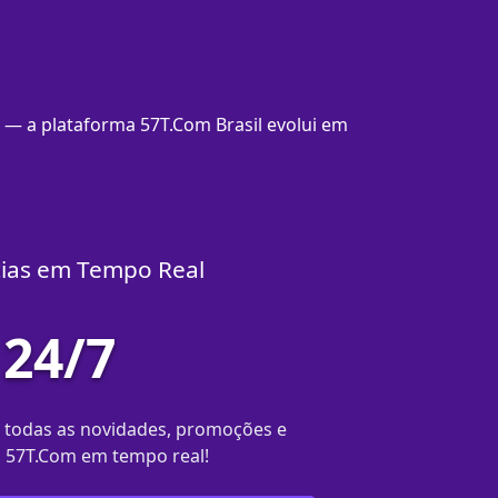
 — a plataforma 57T.Com Brasil evolui em
cias em Tempo Real
24/7
e todas as novidades, promoções e
 57T.Com em tempo real!