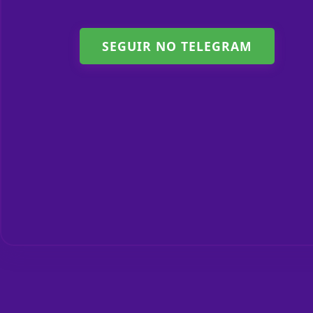
SEGUIR NO TELEGRAM