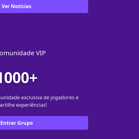
Ver Notícias
Comunidade VIP
1000+
unidade exclusiva de jogadores e
rtilhe experiências!
Entrar Grupo