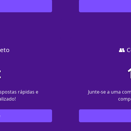
reto
👥 
t
espostas rápidas e
Junte-se a uma com
lizado!
compa
e