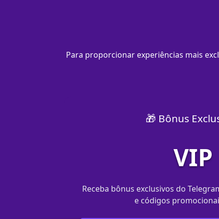
Para proporcionar experiências mais exc
🎁 Bônus Exclu
VIP
Receba bônus exclusivos do Telegra
e códigos promocionai