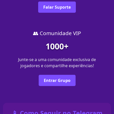
Falar Suporte
👥 Comunidade VIP
1000+
Junte-se a uma comunidade exclusiva de
jogadores e compartilhe experiências!
Entrar Grupo
📱 Como Seguir no Telegram