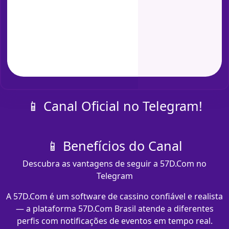
📱 Canal Oficial no Telegram!
📱 Benefícios do Canal
Descubra as vantagens de seguir a 57D.Com no
Telegram
A 57D.Com é um software de cassino confiável e realista
— a plataforma 57D.Com Brasil atende a diferentes
perfis com notificações de eventos em tempo real.