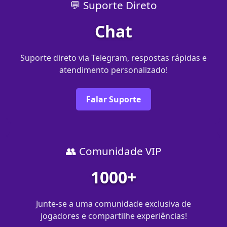
💬 Suporte Direto
Chat
Suporte direto via Telegram, respostas rápidas e
atendimento personalizado!
Falar Suporte
👥 Comunidade VIP
1000+
Junte-se a uma comunidade exclusiva de
jogadores e compartilhe experiências!