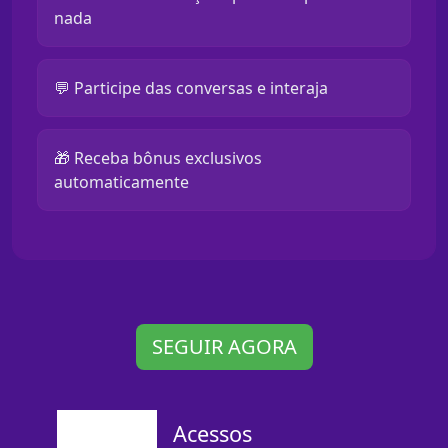
nada
💬 Participe das conversas e interaja
🎁 Receba bônus exclusivos
automaticamente
SEGUIR AGORA
Acessos