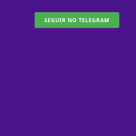
SEGUIR NO TELEGRAM