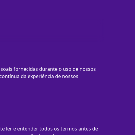
ssoais fornecidas durante o uso de nossos
 contínua da experiência de nossos
te ler e entender todos os termos antes de