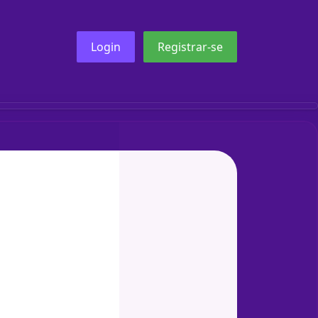
Login
Registrar-se