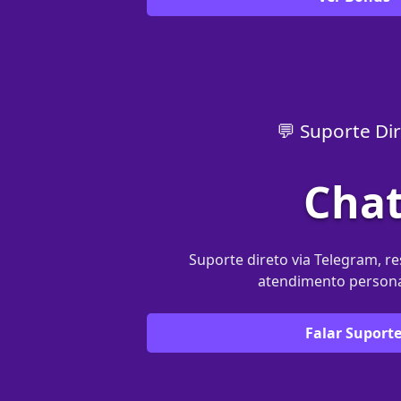
💬 Suporte Di
Cha
Suporte direto via Telegram, r
atendimento persona
Falar Suport