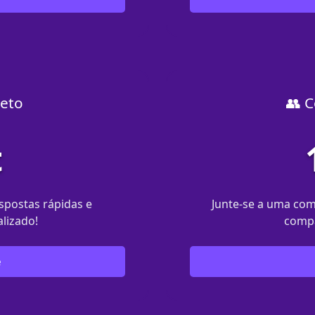
reto
👥 
t
espostas rápidas e
Junte-se a uma com
lizado!
compa
e