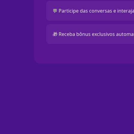
💬 Participe das conversas e interaj
🎁 Receba bônus exclusivos autom