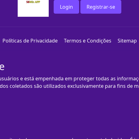
Login
Registrar-se
Políticas de Privacidade
Termos e Condições
Sitemap
de
 usuários e está empenhada em proteger todas as informaç
os coletados são utilizados exclusivamente para fins de m