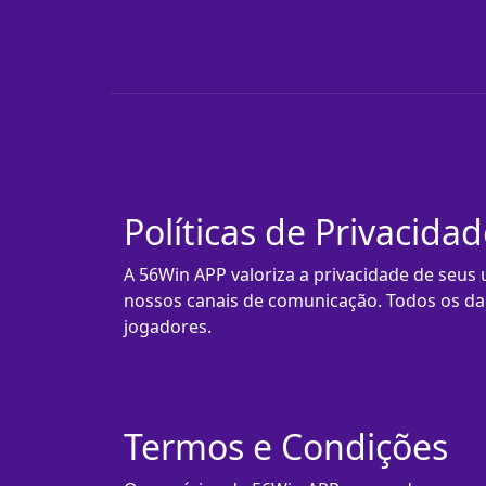
Políticas de Privacida
A 56Win APP valoriza a privacidade de seus
nossos canais de comunicação. Todos os dad
jogadores.
Termos e Condições