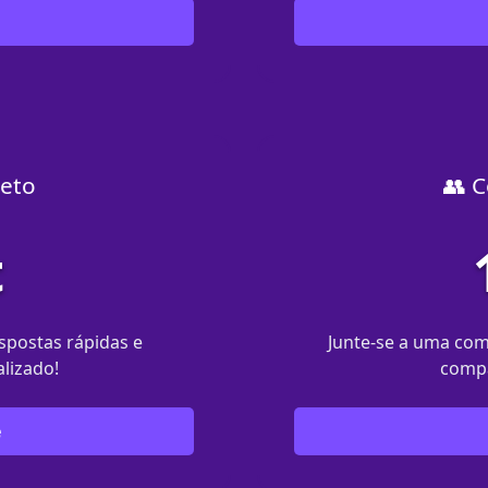
reto
👥 
t
espostas rápidas e
Junte-se a uma com
lizado!
compa
e