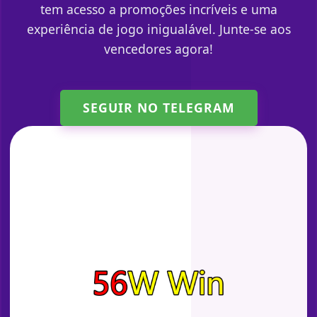
tem acesso a promoções incríveis e uma
experiência de jogo inigualável. Junte-se aos
vencedores agora!
SEGUIR NO TELEGRAM