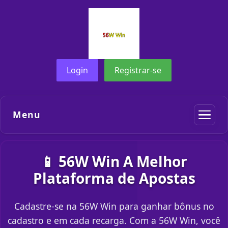
Login
Registrar-se
Menu
📱 56W Win A Melhor
Plataforma de Apostas
Cadastre-se na 56W Win para ganhar bônus no
cadastro e em cada recarga. Com a 56W Win, você