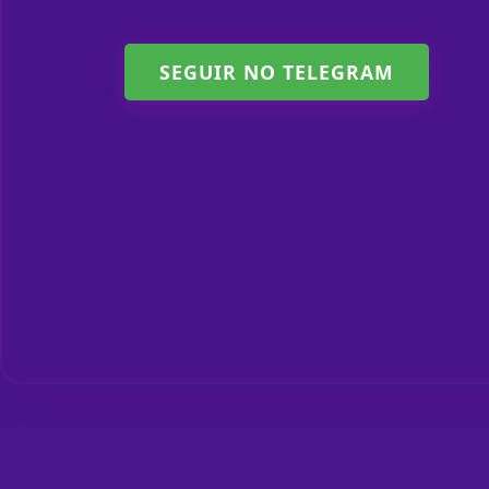
SEGUIR NO TELEGRAM