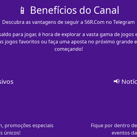
📱 Benefícios do Canal
Descubra as vantagens de seguir a 56R.Com no Telegram
saldo para jogar, é hora de explorar a vasta gama de jogos 
eus jogos favoritos ou faça uma aposta no próximo grande e
começando!
sivos
📢 Notí
m, promoções especiais
Fique por dentro d
s únicos!
eventos da