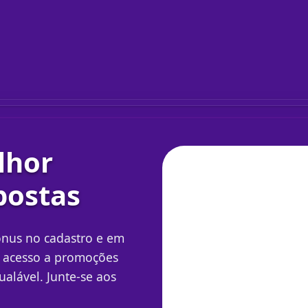
lhor
postas
ônus no cadastro e em
m acesso a promoções
ualável. Junte-se aos