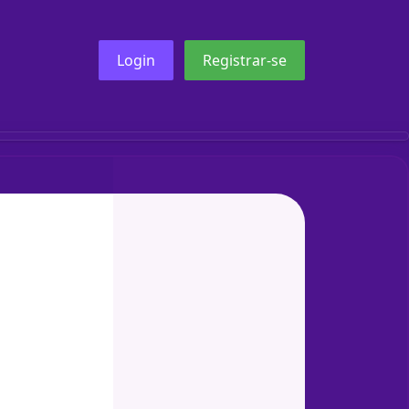
Login
Registrar-se