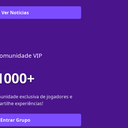
Ver Notícias
Comunidade VIP
1000+
unidade exclusiva de jogadores e
rtilhe experiências!
Entrar Grupo