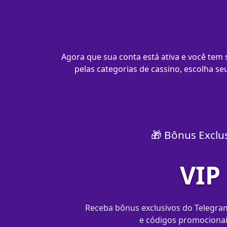
Agora que sua conta está ativa e você tem 
pelas categorias de cassino, escolha s
🎁 Bônus Exclu
VIP
Receba bônus exclusivos do Telegra
e códigos promocionai