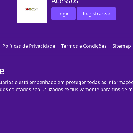
Acessos
Login
Registrar-se
Políticas de Privacidade
Termos e Condições
Sitemap
de
suários e está empenhada em proteger todas as informaçõe
os coletados são utilizados exclusivamente para fins de m