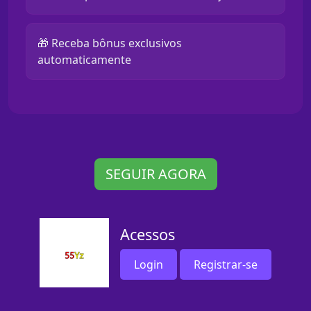
🎁 Receba bônus exclusivos
automaticamente
SEGUIR AGORA
Acessos
Login
Registrar-se