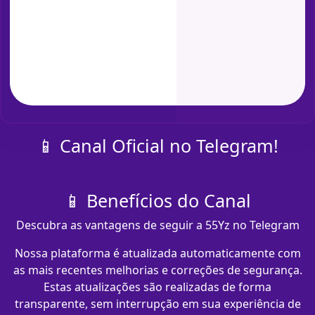
📱 Canal Oficial no Telegram!
📱 Benefícios do Canal
Descubra as vantagens de seguir a 55Yz no Telegram
Nossa plataforma é atualizada automaticamente com
as mais recentes melhorias e correções de segurança.
Estas atualizações são realizadas de forma
transparente, sem interrupção em sua experiência de