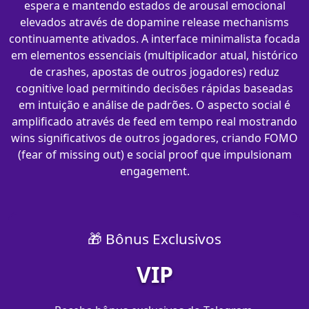
espera e mantendo estados de arousal emocional
elevados através de dopamine release mechanisms
continuamente ativados. A interface minimalista focada
em elementos essenciais (multiplicador atual, histórico
de crashes, apostas de outros jogadores) reduz
cognitive load permitindo decisões rápidas baseadas
em intuição e análise de padrões. O aspecto social é
amplificado através de feed em tempo real mostrando
wins significativos de outros jogadores, criando FOMO
(fear of missing out) e social proof que impulsionam
engagement.
🎁 Bônus Exclusivos
VIP