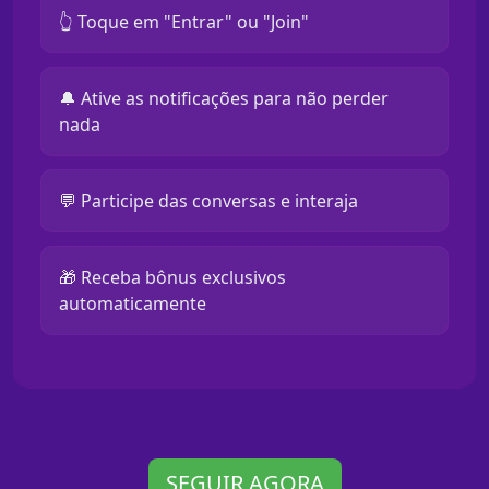
👆 Toque em "Entrar" ou "Join"
🔔 Ative as notificações para não perder
nada
💬 Participe das conversas e interaja
🎁 Receba bônus exclusivos
automaticamente
SEGUIR AGORA