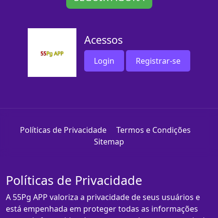
Acessos
Login
Registrar-se
Políticas de Privacidade
Termos e Condições
Sitemap
Políticas de Privacidade
A 55Pg APP valoriza a privacidade de seus usuários e
está empenhada em proteger todas as informações