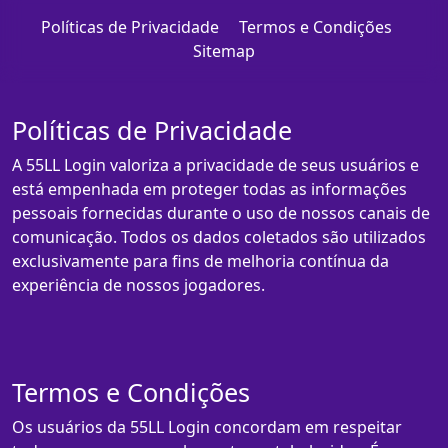
Políticas de Privacidade
Termos e Condições
Sitemap
Políticas de Privacidade
A 55LL Login valoriza a privacidade de seus usuários e
está empenhada em proteger todas as informações
pessoais fornecidas durante o uso de nossos canais de
comunicação. Todos os dados coletados são utilizados
exclusivamente para fins de melhoria contínua da
experiência de nossos jogadores.
Termos e Condições
Os usuários da 55LL Login concordam em respeitar