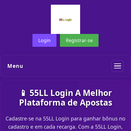
Login
Registrar-se
Menu
📱 55LL Login A Melhor
Plataforma de Apostas
Cadastre-se na 55LL Login para ganhar bônus no
cadastro e em cada recarga. Com a 55LL Login,