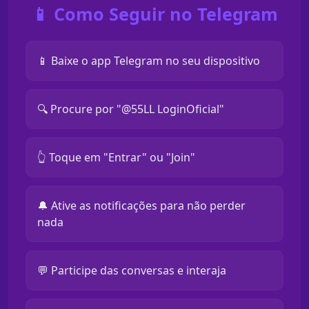
📱 Como Seguir no Telegram
📱 Baixe o app Telegram no seu dispositivo
🔍 Procure por "@55LL LoginOficial"
👆 Toque em "Entrar" ou "Join"
🔔 Ative as notificações para não perder
nada
💬 Participe das conversas e interaja