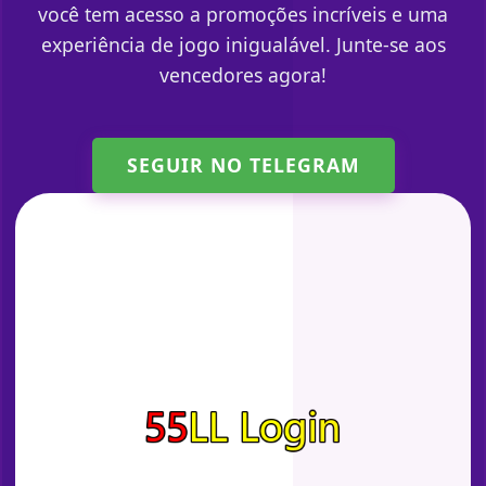
você tem acesso a promoções incríveis e uma
experiência de jogo inigualável. Junte-se aos
vencedores agora!
SEGUIR NO TELEGRAM