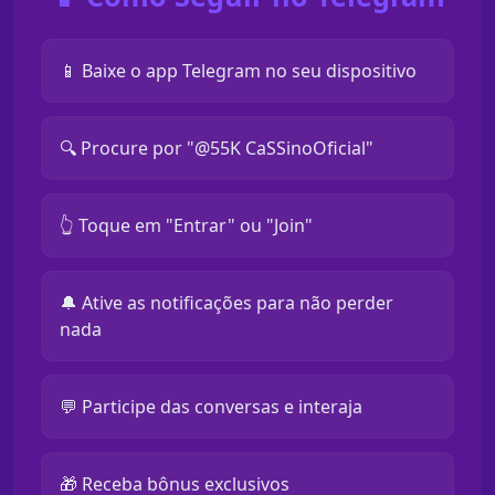
📱 Baixe o app Telegram no seu dispositivo
🔍 Procure por "@55K CaSSinoOficial"
👆 Toque em "Entrar" ou "Join"
🔔 Ative as notificações para não perder
nada
💬 Participe das conversas e interaja
🎁 Receba bônus exclusivos