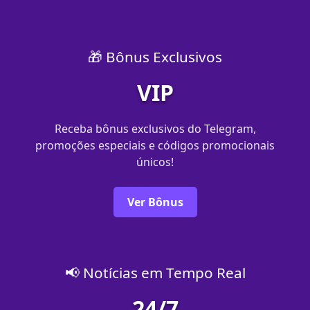
🎁 Bônus Exclusivos
VIP
Receba bônus exclusivos do Telegram,
promoções especiais e códigos promocionais
únicos!
Ver Bônus
📢 Notícias em Tempo Real
24/7