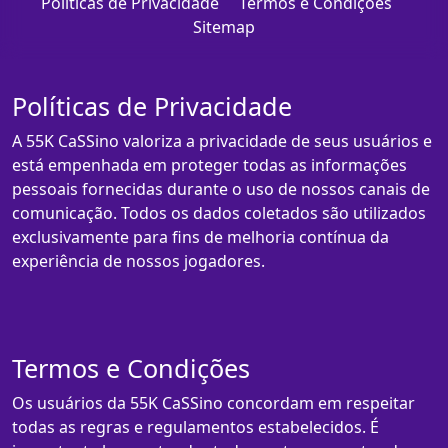
Políticas de Privacidade
Termos e Condições
Sitemap
Políticas de Privacidade
A 55K CaSSino valoriza a privacidade de seus usuários e
está empenhada em proteger todas as informações
pessoais fornecidas durante o uso de nossos canais de
comunicação. Todos os dados coletados são utilizados
exclusivamente para fins de melhoria contínua da
experiência de nossos jogadores.
Termos e Condições
Os usuários da 55K CaSSino concordam em respeitar
todas as regras e regulamentos estabelecidos. É