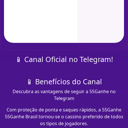
📱 Canal Oficial no Telegram!
📱 Benefícios do Canal
Descubra as vantagens de seguir a 55Ganhe no
Telegram
Com proteção de ponta e saques rápidos, a 55Ganhe
55Ganhe Brasil tornou-se o cassino preferido de todos
os tipos de jogadores.