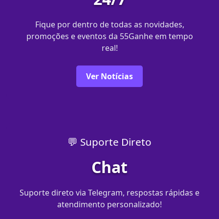
Fique por dentro de todas as novidades,
promoções e eventos da 55Ganhe em tempo
real!
Ver Notícias
💬 Suporte Direto
Chat
Suporte direto via Telegram, respostas rápidas e
atendimento personalizado!