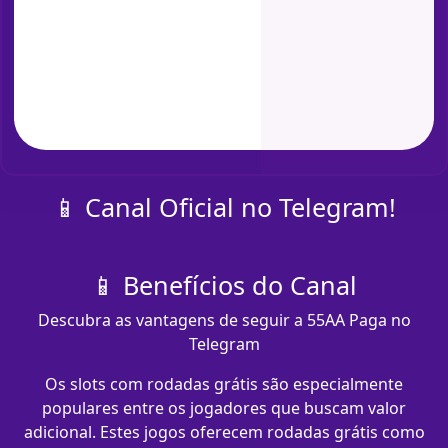
📱 Canal Oficial no Telegram!
📱 Benefícios do Canal
Descubra as vantagens de seguir a 55AA Paga no
Telegram
Os slots com rodadas grátis são especialmente
populares entre os jogadores que buscam valor
adicional. Estes jogos oferecem rodadas grátis como