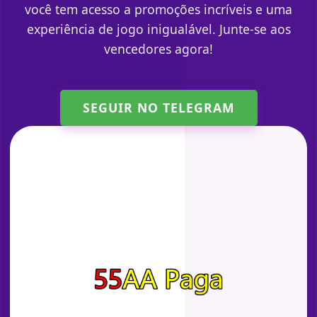
você tem acesso a promoções incríveis e uma
experiência de jogo inigualável. Junte-se aos
vencedores agora!
SEGUIR NO TELEGRAM