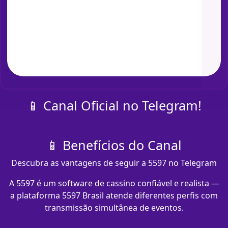
📱 Canal Oficial no Telegram!
📱 Benefícios do Canal
Descubra as vantagens de seguir a 5597 no Telegram
A 5597 é um software de cassino confiável e realista —
a plataforma 5597 Brasil atende diferentes perfis com
transmissão simultânea de eventos.