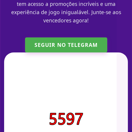
tem acesso a promoções incríveis e uma
experiência de jogo inigualável. Junte-se aos
vencedores agora!
SEGUIR NO TELEGRAM