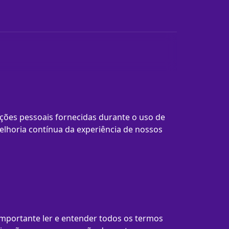
ções pessoais fornecidas durante o uso de
elhoria contínua da experiência de nossos
importante ler e entender todos os termos