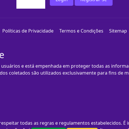
Políticas de Privacidade
Termos e Condições
Sitemap
de
us usuários e está empenhada em proteger todas as informa
os coletados são utilizados exclusivamente para fins de m
speitar todas as regras e regulamentos estabelecidos. É 