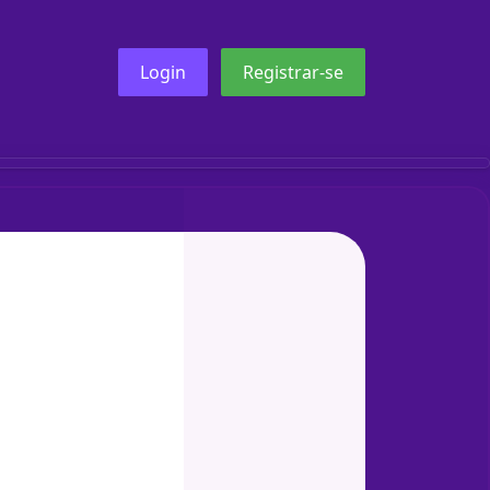
Login
Registrar-se