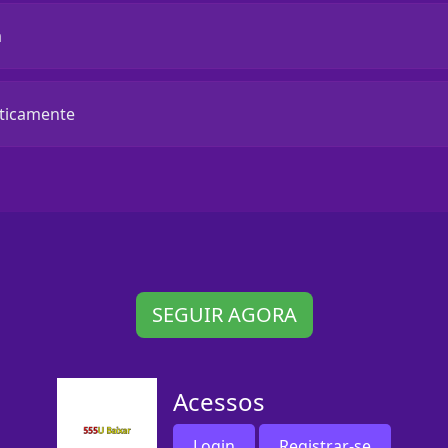
a
aticamente
SEGUIR AGORA
Acessos
Login
Registrar-se