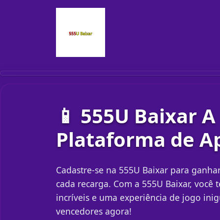
📱 555U Baixar A
Plataforma de A
Cadastre-se na 555U Baixar para ganha
cada recarga. Com a 555U Baixar, você
incríveis e uma experiência de jogo inig
vencedores agora!