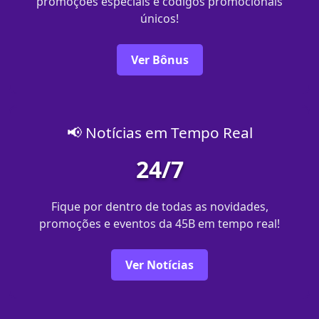
promoções especiais e códigos promocionais
únicos!
Ver Bônus
📢 Notícias em Tempo Real
24/7
Fique por dentro de todas as novidades,
promoções e eventos da 45B em tempo real!
Ver Notícias