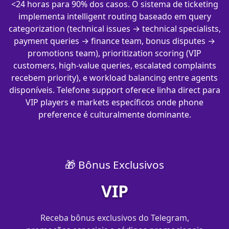
<24 horas para 90% dos casos. O sistema de ticketing
implementa intelligent routing baseado em query
categorization (technical issues → technical specialists,
payment queries → finance team, bonus disputes →
promotions team), prioritization scoring (VIP
customers, high-value queries, escalated complaints
recebem priority), e workload balancing entre agents
disponíveis. Telefone support oferece linha direct para
VIP players e markets específicos onde phone
preference é culturalmente dominante.
🎁 Bônus Exclusivos
VIP
Receba bônus exclusivos do Telegram,