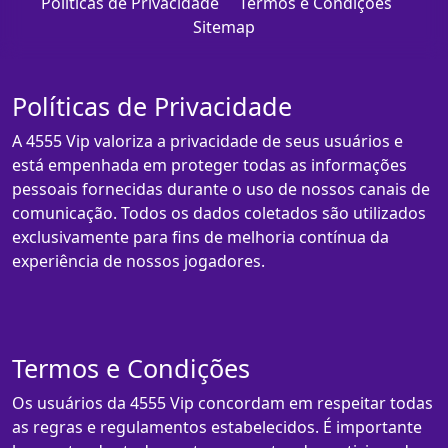
Políticas de Privacidade
Termos e Condições
Sitemap
Políticas de Privacidade
A 4555 Vip valoriza a privacidade de seus usuários e
está empenhada em proteger todas as informações
pessoais fornecidas durante o uso de nossos canais de
comunicação. Todos os dados coletados são utilizados
exclusivamente para fins de melhoria contínua da
experiência de nossos jogadores.
Termos e Condições
Os usuários da 4555 Vip concordam em respeitar todas
as regras e regulamentos estabelecidos. É importante