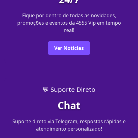
Fique por dentro de todas as novidades,
promoções e eventos da 4555 Vip em tempo
real!
Ver Notícias
💬 Suporte Direto
Chat
Suporte direto via Telegram, respostas rápidas e
atendimento personalizado!