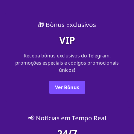
🎁 Bônus Exclusivos
VIP
Receba bônus exclusivos do Telegram,
promoções especiais e códigos promocionais
únicos!
Ver Bônus
📢 Notícias em Tempo Real
24/7