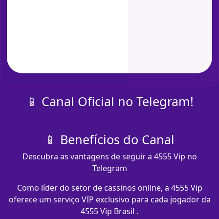
📱 Canal Oficial no Telegram!
📱 Benefícios do Canal
Descubra as vantagens de seguir a 4555 Vip no
Telegram
Como líder do setor de cassinos online, a 4555 Vip
oferece um serviço VIP exclusivo para cada jogador da
4555 Vip Brasil .