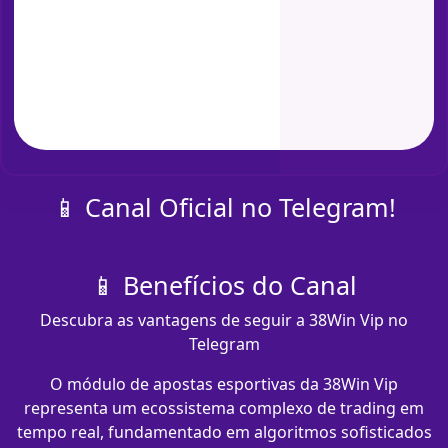
📱 Canal Oficial no Telegram!
📱 Benefícios do Canal
Descubra as vantagens de seguir a 38Win Vip no
Telegram
O módulo de apostas esportivas da 38Win Vip
representa um ecossistema complexo de trading em
tempo real, fundamentado em algoritmos sofisticados