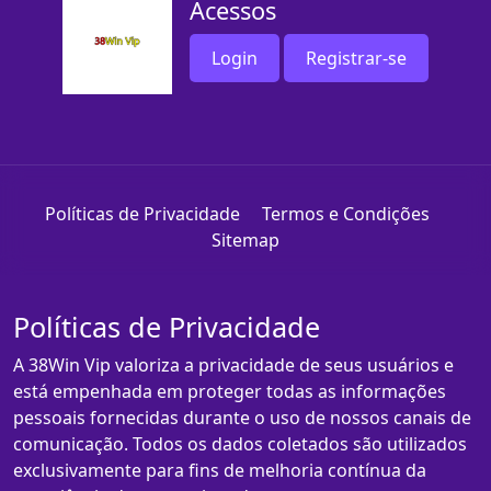
Acessos
Login
Registrar-se
Políticas de Privacidade
Termos e Condições
Sitemap
Políticas de Privacidade
A 38Win Vip valoriza a privacidade de seus usuários e
está empenhada em proteger todas as informações
pessoais fornecidas durante o uso de nossos canais de
comunicação. Todos os dados coletados são utilizados
exclusivamente para fins de melhoria contínua da