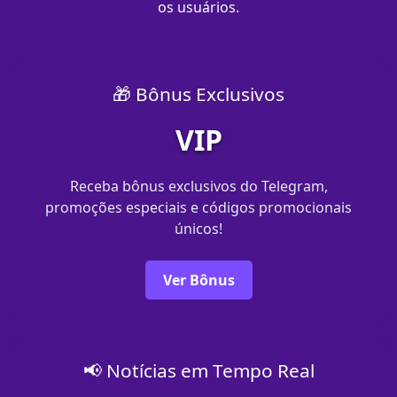
os usuários.
🎁 Bônus Exclusivos
VIP
Receba bônus exclusivos do Telegram,
promoções especiais e códigos promocionais
únicos!
Ver Bônus
📢 Notícias em Tempo Real