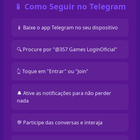
📱 Como Seguir no Telegram
📱 Baixe o app Telegram no seu dispositivo
🔍 Procure por "@357 Games LoginOficial"
👆 Toque em "Entrar" ou "Join"
🔔 Ative as notificações para não perder
nada
💬 Participe das conversas e interaja