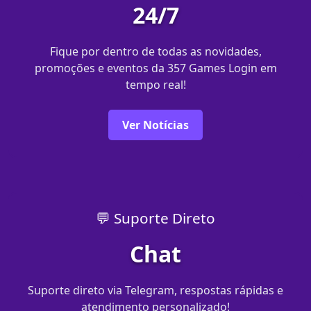
24/7
Fique por dentro de todas as novidades,
promoções e eventos da 357 Games Login em
tempo real!
Ver Notícias
💬 Suporte Direto
Chat
Suporte direto via Telegram, respostas rápidas e
atendimento personalizado!