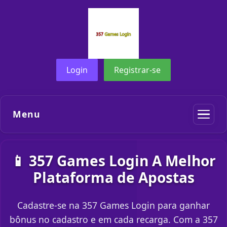
Login
Registrar-se
Menu
📱 357 Games Login A Melhor
Plataforma de Apostas
Cadastre-se na 357 Games Login para ganhar
bônus no cadastro e em cada recarga. Com a 357